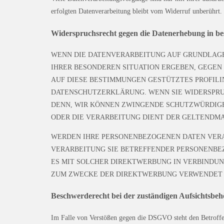
erfolgten Datenverarbeitung bleibt vom Widerruf unberührt.
Widerspruchsrecht gegen die Datenerhebung in b
WENN DIE DATENVERARBEITUNG AUF GRUNDLAGE VO
IHRER BESONDEREN SITUATION ERGEBEN, GEGEN
AUF DIESE BESTIMMUNGEN GESTÜTZTES PROFILI
DATENSCHUTZERKLÄRUNG. WENN SIE WIDERSPRUC
DENN, WIR KÖNNEN ZWINGENDE SCHUTZWÜRDIGE 
ODER DIE VERARBEITUNG DIENT DER GELTENDMA
WERDEN IHRE PERSONENBEZOGENEN DATEN VERAR
VERARBEITUNG SIE BETREFFENDER PERSONENBEZ
ES MIT SOLCHER DIREKTWERBUNG IN VERBINDUN
ZUM ZWECKE DER DIREKTWERBUNG VERWENDET (W
Beschwerde­recht bei der zuständigen Aufsichts­be
Im Falle von Verstößen gegen die DSGVO steht den Betroffene