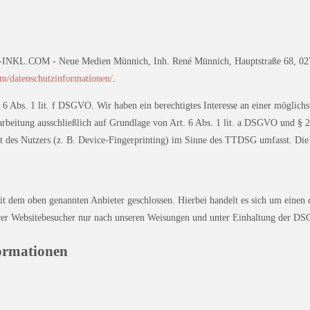
ALL-INKL.COM - Neue Medien Münnich, Inh. René Münnich, Hauptstraße 68, 0274
com/datenschutzinformationen/
.
6 Abs. 1 lit. f DSGVO. Wir haben ein berechtigtes Interesse an einer möglichst
rarbeitung ausschließlich auf Grundlage von Art. 6 Abs. 1 lit. a DSGVO und §
 des Nutzers (z. B. Device-Fingerprinting) im Sinne des TTDSG umfasst. Die E
 dem oben genannten Anbieter geschlossen. Hierbei handelt es sich um einen d
erer Websitebesucher nur nach unseren Weisungen und unter Einhaltung der DS
formationen