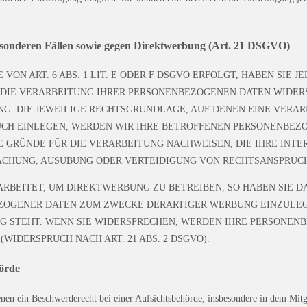
esonderen Fällen sowie gegen Direktwerbung (Art. 21 DSGVO)
N ART. 6 ABS. 1 LIT. E ODER F DSGVO ERFOLGT, HABEN SIE JE
 DIE VERARBEITUNG IHRER PERSONENBEZOGENEN DATEN WIDERSP
NG. DIE JEWEILIGE RECHTSGRUNDLAGE, AUF DENEN EINE VERAR
H EINLEGEN, WERDEN WIR IHRE BETROFFENEN PERSONENBEZOG
GRÜNDE FÜR DIE VERARBEITUNG NACHWEISEN, DIE IHRE INTE
CHUNG, AUSÜBUNG ODER VERTEIDIGUNG VON RECHTSANSPRÜCHEN
BEITET, UM DIREKTWERBUNG ZU BETREIBEN, SO HABEN SIE DA
OGENER DATEN ZUM ZWECKE DERARTIGER WERBUNG EINZULEGEN
G STEHT. WENN SIE WIDERSPRECHEN, WERDEN IHRE PERSONEN
IDERSPRUCH NACH ART. 21 ABS. 2 DSGVO).
hörde
n ein Beschwerderecht bei einer Aufsichtsbehörde, insbesondere in dem Mitgli