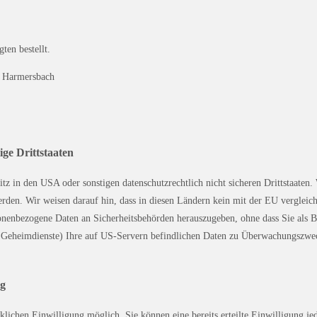
ten bestellt.
m Harmersbach
ge Drittstaaten
 in den USA oder sonstigen datenschutzrechtlich nicht sicheren Drittstaaten.
werden. Wir weisen darauf hin, dass in diesen Ländern kein mit der EU verglei
onenbezogene Daten an Sicherheitsbehörden herauszugeben, ohne dass Sie als B
. Geheimdienste) Ihre auf US-Servern befindlichen Daten zu Überwachungszwec
ng
klichen Einwilligung möglich. Sie können eine bereits erteilte Einwilligung j