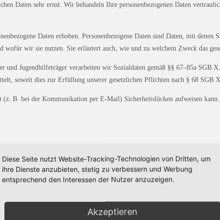
ichen Daten sehr ernst. Wir behandeln Ihre personenbezogenen Daten vertraulic
nenbezogene Daten erhoben. Personenbezogene Daten sind Daten, mit denen Sie
d wofür wir sie nutzen. Sie erläutert auch, wie und zu welchem Zweck das gesc
er und Jugendhilfeträger verarbeiten wir Sozialdaten gemäß §§ 67–85a SGB X.
elt, soweit dies zur Erfüllung unserer gesetzlichen Pflichten nach § 68 SGB X 
et (z. B. bei der Kommunikation per E-Mail) Sicherheitslücken aufweisen kann
er Website ist:
Diese Seite nutzt Website-Tracking-Technologien von Dritten, um
ihre Dienste anzubieten, stetig zu verbessern und Werbung
entsprechend den Interessen der Nutzer anzuzeigen.
Akzeptieren