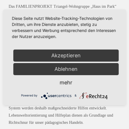
Das FAMILIENPROJEKT Triangel-Wohngruppe „Haus im Park“
startete im Juni 2019 in Zell am Harmersbach. Dabei handelt es sich
Diese Seite nutzt Website-Tracking-Technologien von
um eine elternaktivierende, systemische, interaktionstherapeutische
Dritten, um ihre Dienste anzubieten, stetig zu
8er Wohngruppe mit „Trainingswohnen“.
verbessern und Werbung entsprechend den Interessen
der Nutzer anzuzeigen.
Neue Erfahrungen bringen neue Vorstellungen hervor. Wir geben
die Möglichkeit neue Erfahrungen zu machen. Aus diesen
Erfahrungen werden neue Handlungsmöglichkeiten erwachsen.
Akzeptieren
Der systemische Ansatz steht im Mittelpunkt unserer Grundhaltung
Ablehnen
in der Arbeit mit Familien, Kindern und Jugendlichen. Lebenswelt-
und Ressourcenorientierung sind dabei wesentliche Bausteine
mehr
unserer Pädagogik. Unsere pädagogische Arbeit ist geleitet von dem
Grundgedanken, mit jedem Kind und Jugendlichen - Familie
Powered by
&
individuell zu arbeiten. Für den Einzelnen und das dazugehörige
System werden deshalb maßgeschneiderte Hilfen entwickelt.
Lebensweltorientierung und Hilfeplan dienen als Grundlage und
Richtschnur für unser pädagogisches Handeln.